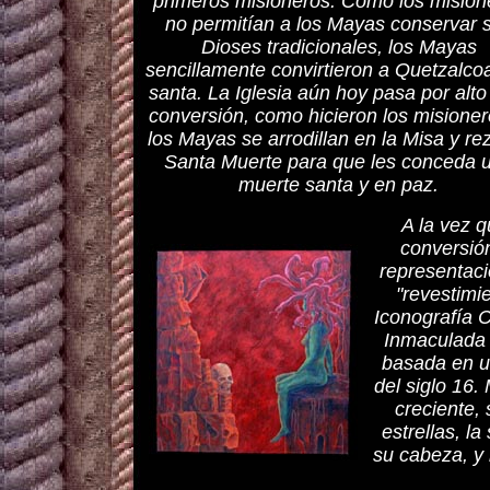
primeros misioneros. Como los mision
no permitían a los Mayas conservar 
Dioses tradicionales, los Mayas
sencillamente convirtieron a Quetzalcoa
santa. La Iglesia aún hoy pasa por alto
conversión, como hicieron los misioner
los Mayas se arrodillan en la Misa y re
Santa Muerte para que les conceda 
muerte santa y en paz.
A la vez 
conversió
representac
"revestimi
Iconografía C
Inmaculada 
basada en un
del siglo 16.
creciente, 
estrellas, l
su cabeza, y