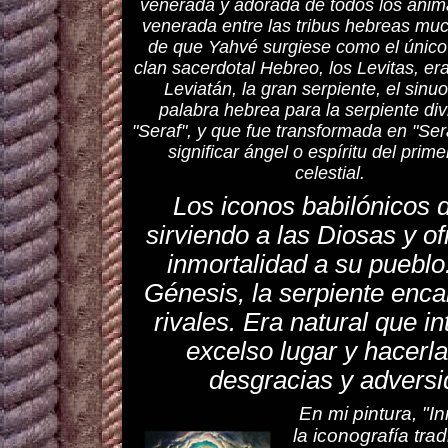
venerada y adorada de todos los anim
venerada entre las tribus hebreas mu
de que Yahvé surgiese como el único 
clan sacerdotal Hebreo, los Levitas, era
Leviatán, la gran serpiente, el sinu
palabra hebrea para la serpiente div
"Seraf", y que fue transformada en "Ser
significar ángel o espíritu del prime
celestial.
Los iconos babilónicos d
sirviendo a las Diosas y of
inmortalidad a su pueblo.
Génesis, la serpiente enca
rivales. Era natural que i
excelso lugar y hacerla
desgracias y adversi
En mi pintura, "
la iconografía trad