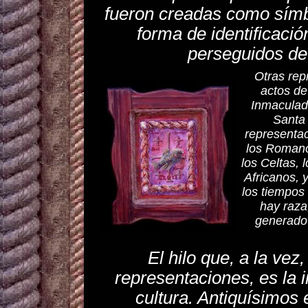
fueron creadas como símb
forma de identificaci
perseguidos de
Otras rep
actos de
Inmaculad
Santa 
representac
los Romanos
los Celtas, 
Africanos, 
los tiempos 
hay raza
generado 
El hilo que, a la vez
representaciones, es la i
cultura. Antiquísimos 