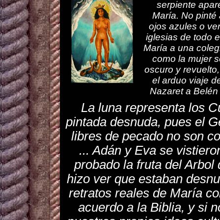
serpiente apar
María. No pinté 
ojos azules o ve
iglesias de todo 
María a una colegi
como la mujer s
oscuro y revuelto,
el arduo viaje d
Nazaret a Belén 
La luna representa los C
pintada desnuda, pues el G
libres de pecado no son c
... Adán y Eva se vistier
probado la fruta del Arbol
hizo ver que estaban desnu
retratos reales de María 
acuerdo a la Biblia, y si 